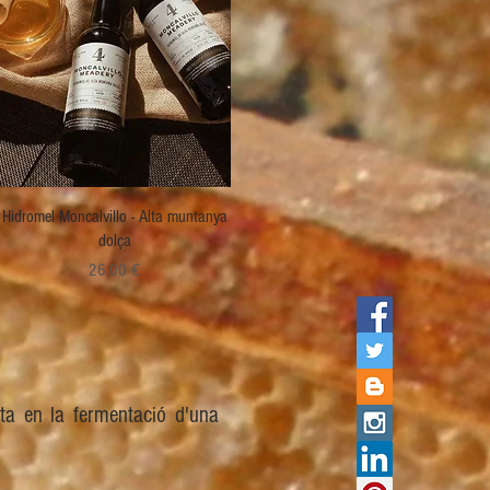
Visualització ràpida
Hidromel Moncalvillo - Alta muntanya
dolça
Preu
26,00 €
ta en la fermentació d'una