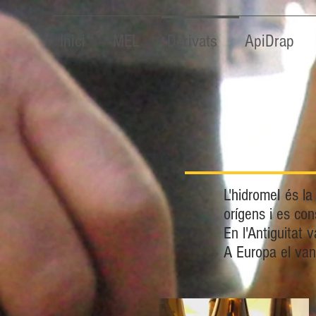
Inici
MEL
Derivats
ApiDrap
L'hidromel és l
orígens i es con
En l'Antiguitat 
A Europa el van