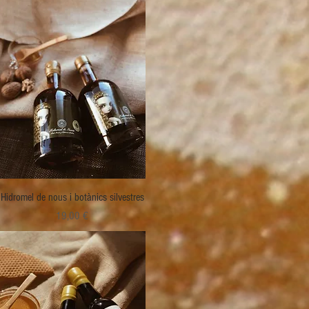
Visualització ràpida
Hidromel de nous i botànics silvestres
Preu
19,00 €