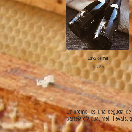
Visualització ràpida
Cava de mel
Preu
18,00 €
L'hidromel és una beguda de 
barreja d'aigua, mel i llevats,