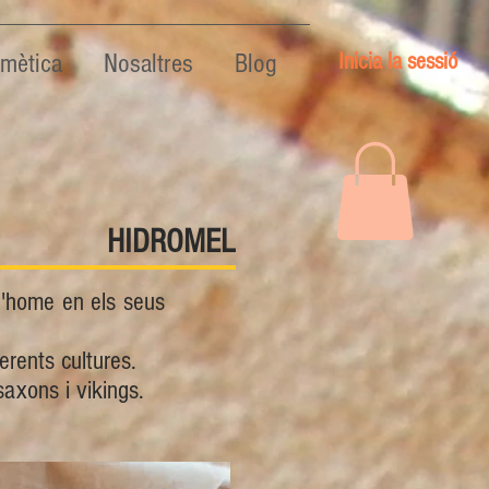
Inicia la sessió
mètica
Nosaltres
Blog
HIDROMEL
l'home en els seus
erents cultures.
saxons i vikings.