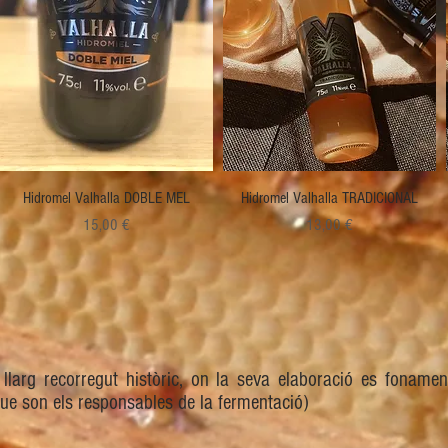
Visualització ràpida
Visualització ràpida
Hidromel Valhalla DOBLE MEL
Hidromel Valhalla TRADICIONAL
Preu
Preu
15,00 €
13,00 €
llarg recorregut històric, on la seva elaboració es fonamen
 que son els responsables de la fermentació)