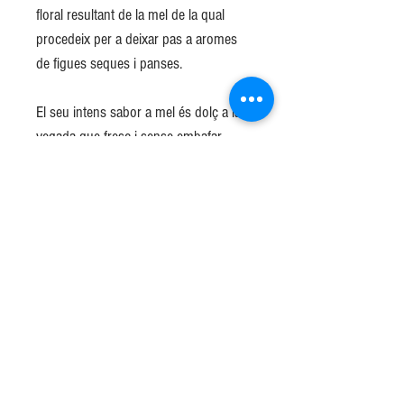
floral resultant de la mel de la qual
procedeix per a deixar pas a aromes
de figues seques i panses.
El seu intens sabor a mel és dolç a la
vegada que fresc i sense embafar,
intens i persistent. És perfecte per
acompanyar a les postres en qualsevol
menjar, es pot prendre juntament amb
un bon formatge de cabra, untat amb
qualsevol melmelada.
Ampolla de 75 cl.