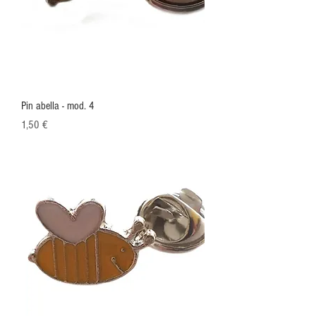
Pin abella - mod. 4
Preu
1,50 €