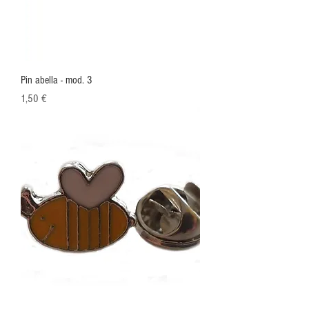
Pin abella - mod. 3
Preu
1,50 €