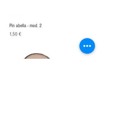
Pin abella - mod. 2
Preu
1,50 €