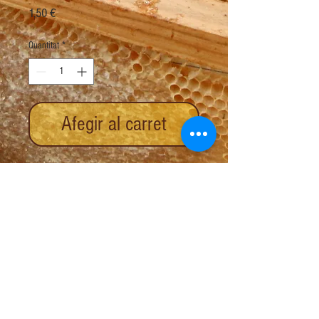
Price
1,50 €
Quantitat
*
Afegir al carret
Pin abella esmaltada en blanc i groc.
Mida: 1.5cm.