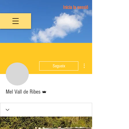
Inicia la sessió
Més accions
Segueix
Administrador
Mel Vall de Ribes