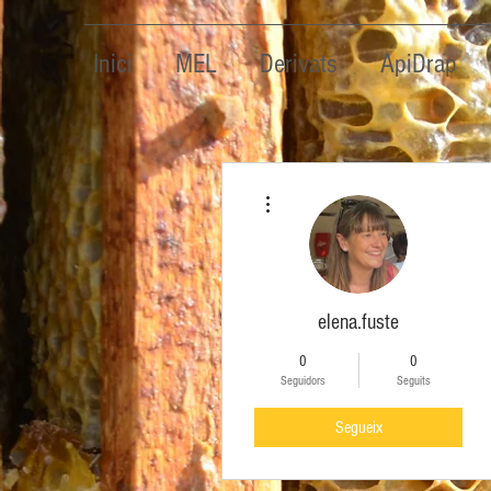
Inici
MEL
Derivats
ApiDrap
Més accions
elena.fuste
0
0
Seguidors
Seguits
Segueix