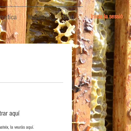
Inicia la sessió
mètica
Nosaltres
Blog
rar aquí
teix, la veuràs aquí.