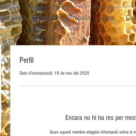
Caramels
Sabons
Pròpolis
Cera
Cos
Perfil
Data d'incorporació: 19 de nov. del 2020
Encara no hi ha res per most
Quan aquest membre afegeixi informació sobre si ma