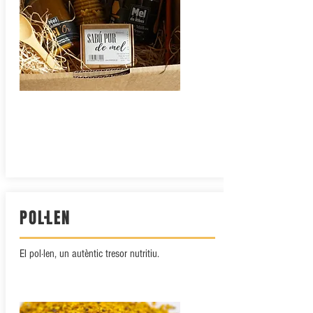
POL·LEN
El pol·len, un autèntic tresor nutritiu.