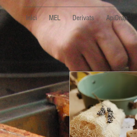
Inici
MEL
Derivats
ApiDrap