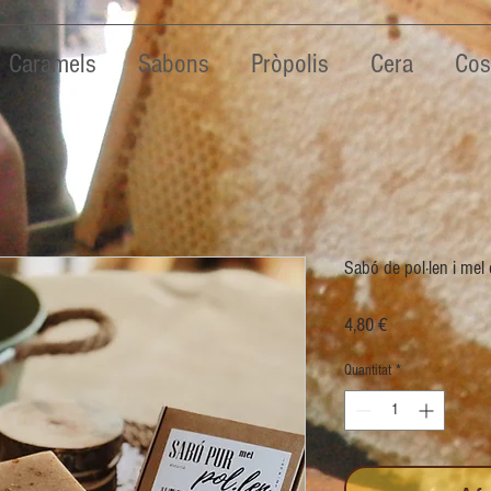
Caramels
Sabons
Pròpolis
Cera
Cos
Sabó de pol·len i mel
Price
4,80 €
Quantitat
*