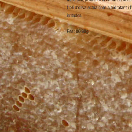
L'oli d'oliva actua com a hidratant i l'
irritades.
Pes: 80-90g