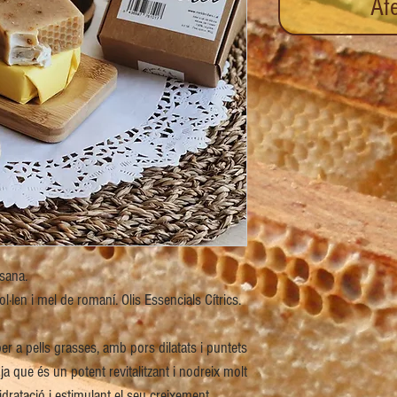
Afe
esana.
ol·len i mel de romaní. Olis Essencials Cítrics.
r a pells grasses, amb pors dilatats i puntets
a que és un potent revitalitzant i nodreix molt
hidratació i estimulant el seu creixement.