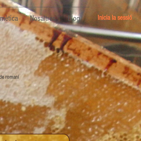
Inicia la sessió
mètica
Nosaltres
Blog
 de romaní