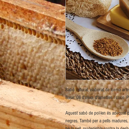
Sabó natural, elaborat de forma art
Base: Oli d'oliva, d'ametlles i coco. P
Aquest sabó de pol·len és adequat pe
negres. També per a pells madures, j
bé la pell, protegint-la contra la des