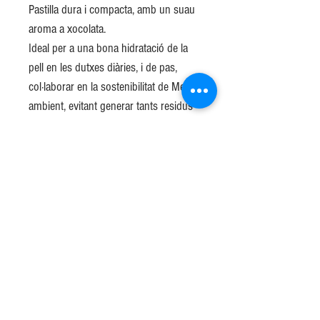
Pastilla dura i compacta, amb un suau
aroma a xocolata.
Ideal per a una bona hidratació de la
pell en les dutxes diàries, i de pas,
col·laborar en la sostenibilitat de Medi
ambient, evitant generar tants residus
plàstics.
Adequat com a sabó facial i sabó
corporal per tractar les pells envellides,
seques i clivellades.
Data elaboració: 27/04/19
Lot 15 - 24 unitats