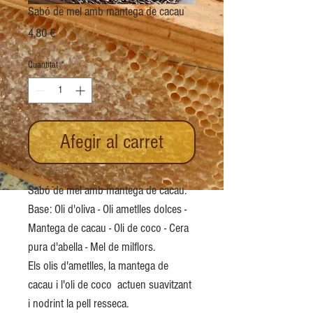
Sabó de mel amb mantega de cacau
Price
4,80 €
Quantitat
*
Afegir al carret
Sabó de mel amb mantega de cacau.
Base: Oli d'oliva - Oli ametlles dolces -
Mantega de cacau - Oli de coco - Cera
pura d'abella - Mel de milflors.
Els olis d'ametlles, la mantega de
cacau i l'oli de coco actuen suavitzant
i nodrint la pell resseca.