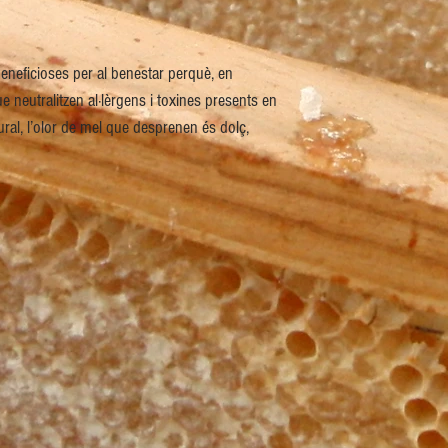
eneficioses per al benestar perquè, en
 neutralitzen al·lèrgens i toxines presents en
ural, l’olor de mel que desprenen és dolç,