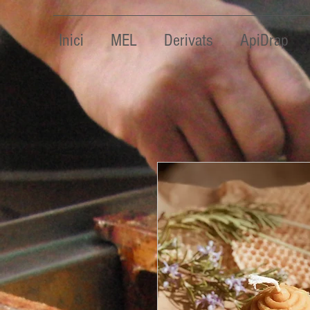
Inici
MEL
Derivats
ApiDrap