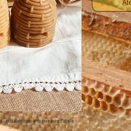
Afe
 i està elaborada amb cera pura d'abella.