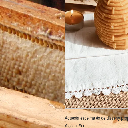
Aquesta espelma és de disseny propi
Alçada: 9cm