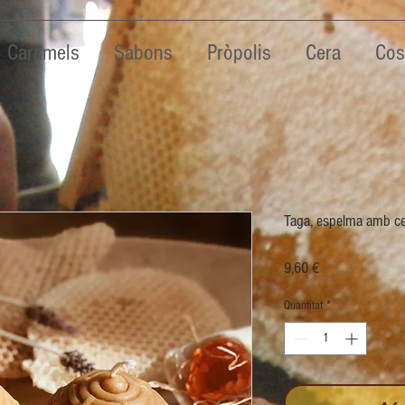
Caramels
Sabons
Pròpolis
Cera
Cos
Taga, espelma amb cer
Price
9,60 €
Quantitat
*