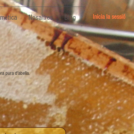
Inicia la sessió
mètica
Nosaltres
Blog
a pura d'abella.