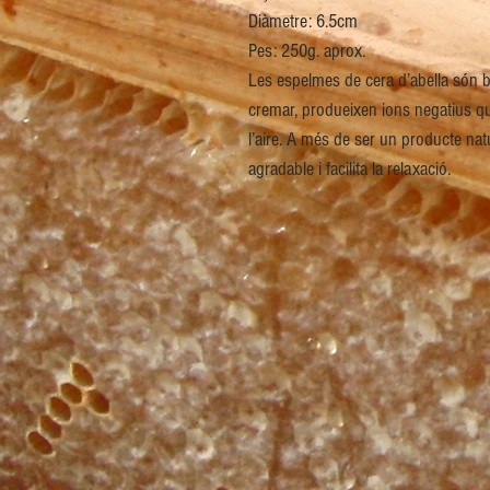
Diàmetre: 6.5cm
Pes: 250g. aprox.
Les espelmes de cera d’abella són b
cremar, produeixen ions negatius que
l’aire. A més de ser un producte nat
agradable i facilita la relaxació.