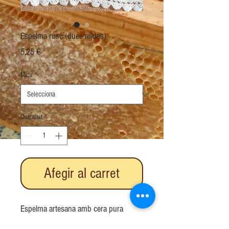
Espelma rusc (dues mides)
Price
5,25 €
Mida
*
Quantitat
*
Afegir al carret
Espelma artesana amb cera pura
d'abella, en forma de rusc.