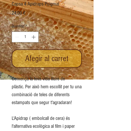
Capsa 4 Apidraps Puigmal
Price
24,00 €
Quantitat
*
Afegir al carret
Comença la teva vida lliure de
plàstic. Per això hem escollit per tu una
combinació de teles de diferents
estampats que segur t'agradaran!
L'Apidrap ( embolcall de cera) és
l'alternativa ecològica al film i paper