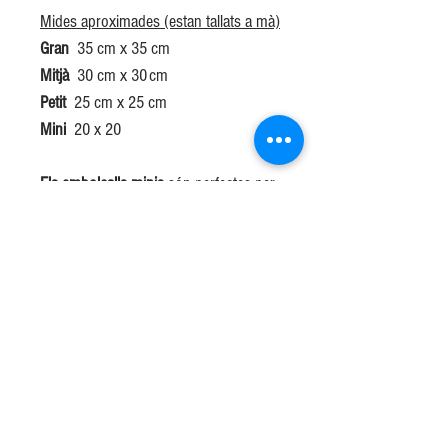
Mides aproximades (estan tallats a mà)
Gran
35 cm x 35 cm
Mitjà
30 cm x 30 cm
Petit
25 cm x 25 cm
Mini
20 x 20
Els embolcalls minis
són perfectes per
a les verdures sobrants, per protegir
gots de líquid, o qualsevol cosa petita
que guardis a la nevera.
Els embolcalls petits
son ideals pels
entrepans dels vostres fills.
Els embolcalls mitjans
són ideals per
guardar entrepans.
Els embolcalls grans
poden cobrir la
majoria de bols i envasos.