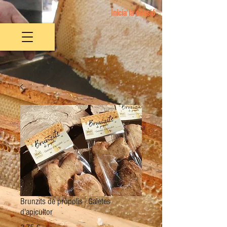
Inicia la sessió
Brunzits de pròpolis - Galetes
d'apicultor