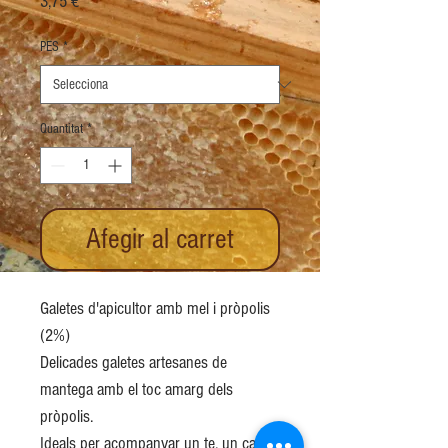
Price
3,75 €
PES
*
Quantitat
*
Afegir al carret
Galetes d'apicultor amb mel i pròpolis
(2%)
Delicades galetes artesanes de
mantega amb el toc amarg dels
pròpolis.
Ideals per acompanyar un te, un cafè o