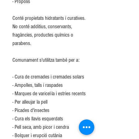
- Pròpolis
Conté propietats hidratants i curatives.
No conté additius, conservants,
fragàncies, productes químics o
parabens.
Comunament s'utilitza també per a:
- Cura de cremades i cremades solars
- Ampolles, talls i raspades
- Marques de varicel·la i estries recents
- Per alleujar la pell
- Picades d'insectes
- Cura els llavis esquerdats
- Pell seca, amb picor i cendra
- Bolquer i erupció cutània