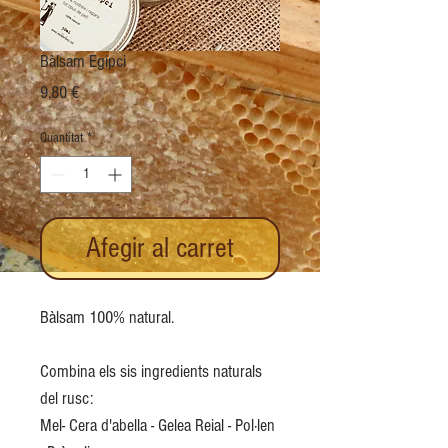
Bàlsam Egipci
Price
9,80 €
Quantitat
*
Afegir al carret
Bàlsam 100% natural.
Combina els sis ingredients naturals
del rusc:
Mel- Cera d'abella - Gelea Reial - Pol·len