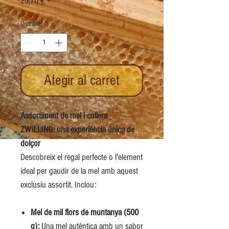
Price
25,70 €
Quantitat
*
Afegir al carret
Assortiment de mel i cullera
ZWILLING: una experiència única de
dolçor
Descobreix el regal perfecte o l'element
ideal per gaudir de la mel amb aquest
exclusiu assortit. Inclou:
Mel de mil flors de muntanya (500
g):
Una mel autèntica amb un sabor