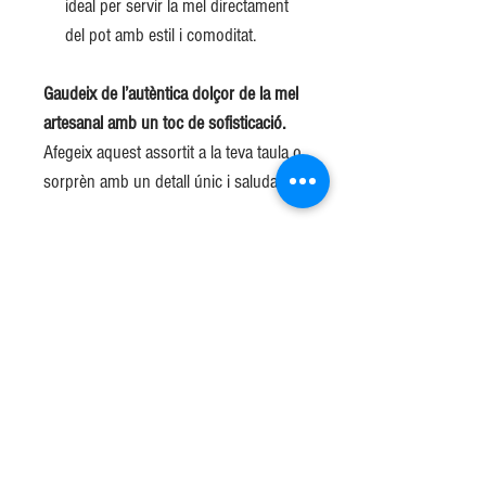
ideal per servir la mel directament
del pot amb estil i comoditat.
Gaudeix de l’autèntica dolçor de la mel
artesanal amb un toc de sofisticació.
Afegeix aquest assortit a la teva taula o
sorprèn amb un detall únic i saludable.
Cullera per a mel ZWILLING: elegància
i funcionalitat
Dissenyada en acer inoxidable 18/10
amb una superfície polida, combina
elegància i durabilitat. El seu disseny
atemporal harmonitza amb qualsevol
coberteria, i el mànec corbat permet
penjar-la còmodament del marge del
pot, evitant degoteigs i assegurant que