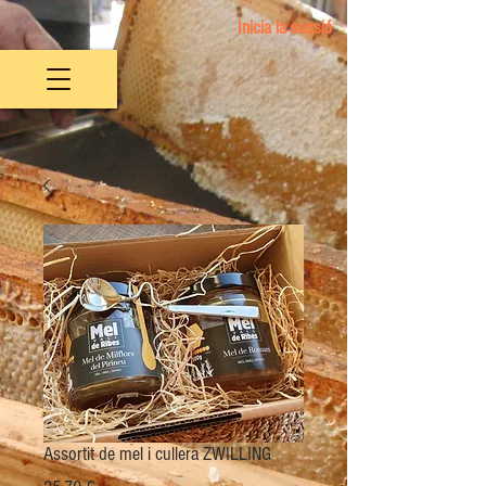
Inicia la sessió
Assortit de mel i cullera ZWILLING