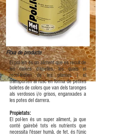
Fitxa de producte
​El pol·len és un aliment que es recull de
les caixes d'abelles, les quals el
recol·lecten de les plantes i el
transporten al rusc en forma de petites
boletes de colors que van dels taronges
als verdosos i/o grisos, enganxades a
les potes del darrera.
Propietats:
El pol·len és un super aliment, ja que
conté gairebé tots els nutrients que
necessita l'ésser humà, de fet, és l'únic