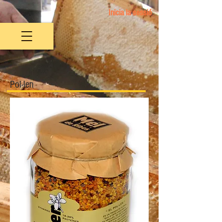
Inicia la sessió
Pol·len