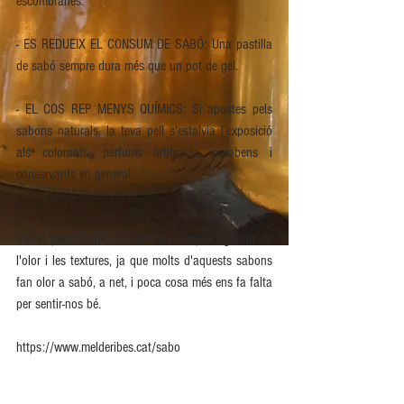
escombraries. 
- ES REDUEIX EL CONSUM DE SABÓ: Una pastilla 
de sabó sempre dura més que un pot de gel.
- EL COS REP MENYS QUÍMICS: Si apostes pels 
sabons naturals, la teva pell s'estalvia l'exposició 
als colorants, perfums artificials, parabens i 
conservants en general.
Val la pena tornar al sabó de sempre i gaudir de 
l'olor i les textures, ja que molts d'aquests sabons 
fan olor a sabó, a net, i poca cosa més ens fa falta 
per sentir-nos bé.
https://www.melderibes.cat/sabo